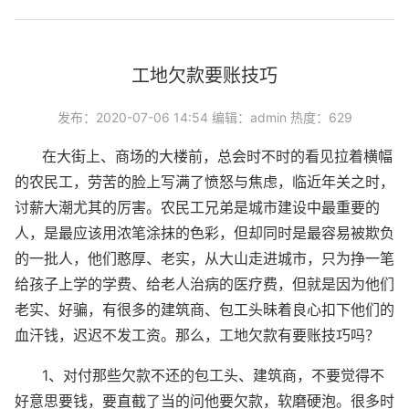
工地欠款要账技巧
发布：2020-07-06 14:54 编辑：admin 热度：629
在大街上、商场的大楼前，总会时不时的看见拉着横幅
的农民工，劳苦的脸上写满了愤怒与焦虑，临近年关之时，
讨薪大潮尤其的厉害。农民工兄弟是城市建设中最重要的
人，是最应该用浓笔涂抹的色彩，但却同时是最容易被欺负
的一批人，他们憨厚、老实，从大山走进城市，只为挣一笔
给孩子上学的学费、给老人治病的医疗费，但就是因为他们
老实、好骗，有很多的建筑商、包工头昧着良心扣下他们的
血汗钱，迟迟不发工资。那么，工地欠款有要账技巧吗？
1、对付那些欠款不还的包工头、建筑商，不要觉得不
好意思要钱，要直截了当的问他要欠款，软磨硬泡。很多时