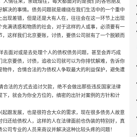
人情往来，亲疏理往，每天都面对的是我们的各色朋友
好解决的事情。债务问题就是缠绕在我们生活中的一个重中
上出现差错，但是还是大有人在，往往会在这一环节上出现
个充满诱惑和物质的社会，对于这样的人或事，必须要有一
节，这样我们北京要账，讨债，要债公司就有了一个脱颖而
去面对或是去处理个人的债权债务问题，甚至会弄巧成
们北京要债，讨债，追收公司就可以为你排忧解难，告诉你
是物件，合情合法的为债权人争取最大的利益保护，避免遭
合法的方式去追讨欠款，绝不会做出那些违反国家法律
提下，就会为你全方位的，缜密的出针对案例的方针和计
兴起跟发展，也是很符合大众的需求，现在很多债务人故意
时归还给债权人，这样的人在法律面前也伪装的特别好，真
债公司专业的人员来商议并解决这种比较头疼的问题！