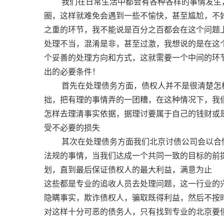
我们在日常生活中都会有各种各样的事情发生，
圈，这样就难免会遇到一些不愉快，甚至尴尬，不
之重的环节，我不能说是百分之百都会在这个问题
处理不当，混淆是非，甚至过激，我想说的是在这
个妥善的处理方向和方式，这就需要一个中间的环
出的必要条件！
首先在处理债务方面，债权人并不是很清楚怎样
拙，把有理的事情弄的一团糟，在这种情况下，我
怎样去理清事实依据，据理讨要属于自己的钱财或
受不必要的损失
其次在处理债务方面我们北京讨债公司会以合情
法规的事情，当我们达成一个共同一致的目标的前
划，直到最后保证债权人的最大利益，满意为止
这些都是专业的追收人员去处理问题，这一行业的
隐瞒事实，欺诈债权人，骗取既得利益，然后不按
对这样十分可恶的债务人，只有找到专业的北京要