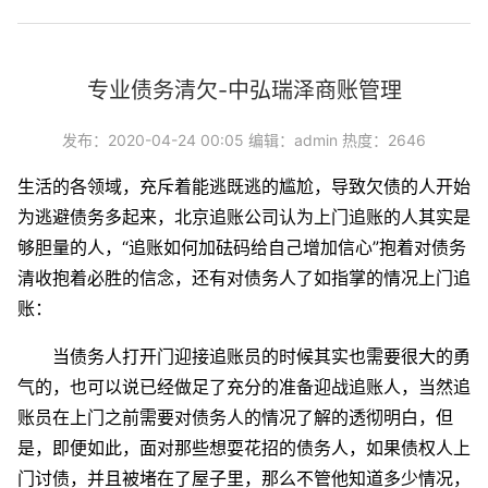
专业债务清欠-中弘瑞泽商账管理
发布：2020-04-24 00:05 编辑：admin 热度：2646
生活的各领域，充斥着能逃既逃的尴尬，导致欠债的人开始
为逃避债务多起来，北京追账公司认为上门追账的人其实是
够胆量的人，“追账如何加砝码给自己增加信心”抱着对债务
清收抱着必胜的信念，还有对债务人了如指掌的情况上门追
账：
当债务人打开门迎接追账员的时候其实也需要很大的勇
气的，也可以说已经做足了充分的准备迎战追账人，当然追
账员在上门之前需要对债务人的情况了解的透彻明白，但
是，即便如此，面对那些想耍花招的债务人，如果债权人上
门讨债，并且被堵在了屋子里，那么不管他知道多少情况，