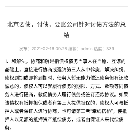
北京要债，讨债，要账公司针对讨债方法的总
结
发布：2021-02-16 09:26 编辑：admin 热度：339
1、和解法。协商和解是指债权债务当事人在自愿、互谅的
基础上，直接进行协商或邀请第三人从中斡旋，解决纠纷。
债权到期或即将到期时，债务人暂无能力偿还债务但有还款
诚意的，债权人可以就履行债务的期限、方式、数额等同债
务人进行磋商，敦促债务人履行债务或签订还款协议。如果
该债权有抵押担保或者有第三人提供担保的，债权人可与抵
押人或者保证人进行协商，也可请第三者“牵线搭桥”，使抵
押人以足额的抵押资产抵偿债务，或者由保证人来代偿债
务。