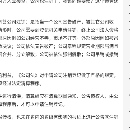
对方人去楼空，公司也注销了，我该向谁要债？这个债务还
答公司注销：是指当一个公司宣告破产，被其它公司收
情形时，公司需要到登记机关申请注销，终止公司法人资格
部原因例如公司经营不善，市场不好等。外部原因例如被吊
散决议；公司依法宣告破产；公司章程规定营业期限届满且
因合并、分立解散；公司被依法强制解散；公司吊销或撤销
利益，《公司法》对申请公司注销登记做了严格的规定，
须经过法定清算程序。
进行清偿，清算组应在清算期间通知、公告债权人，由公
算程序后，才可以申请注销登记。
债权，也未在省内的省级有影响的报纸上进行公告就注销