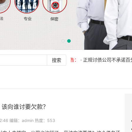
最新公告：
· 正规讨债公司不承诺百分百成
，该向谁讨要欠款？
12:46 编辑：admin 热度：553